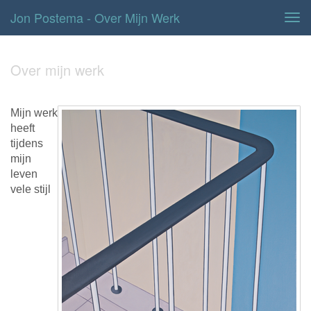
Jon Postema - Over Mijn Werk
Tog
navi
Over mijn werk
Mijn werk
heeft
tijdens
mijn
leven
vele stijl