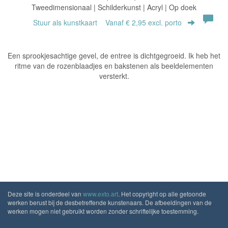
Tweedimensionaal | Schilderkunst | Acryl | Op doek
Stuur als kunstkaart
Vanaf € 2,95 excl. porto
Een sprookjesachtige gevel, de entree is dichtgegroeid. Ik heb het
ritme van de rozenblaadjes en bakstenen als beeldelementen
versterkt.
Deze site is onderdeel van
www.exto.art
. Het copyright op alle getoonde
werken berust bij de desbetreffende kunstenaars. De afbeeldingen van de
werken mogen niet gebruikt worden zonder schriftelijke toestemming.