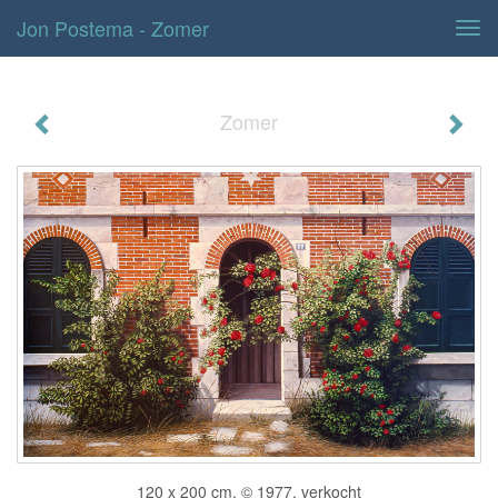
Jon Postema - Zomer
Tog
navi
Zomer
120 x 200 cm, © 1977, verkocht