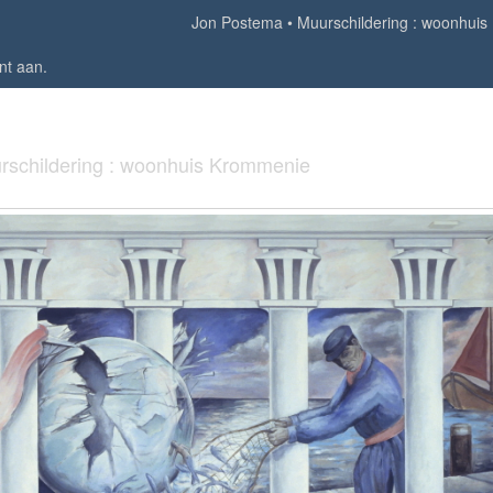
Jon Postema
Muurschildering : woonhui
nt aan
.
rschildering : woonhuis Krommenie