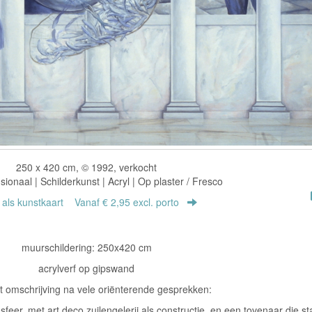
250 x 420 cm, © 1992, verkocht
onaal | Schilderkunst | Acryl | Op plaster / Fresco
r als kunstkaart
Vanaf € 2,95 excl. porto
muurschildering: 250x420 cm
acrylverf op gipswand
 omschrijving na vele oriënterende gesprekken:
sfeer, met art deco zuilengelerij als constructie, en een tovenaar die st