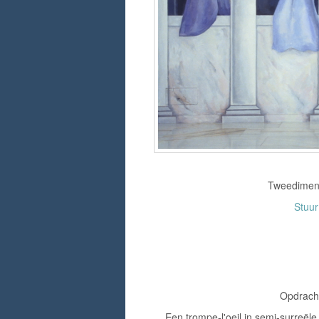
Tweedimensi
Stuu
Opdracht
Een trompe-l'oeil in semi-surreële 