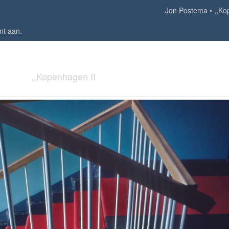
Jon Postema
,,Ko
nt aan
.
,,Kopenhagen II