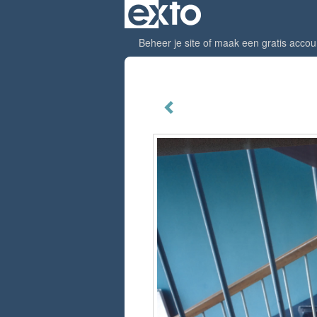
Beheer je site
of
maak een gratis accou