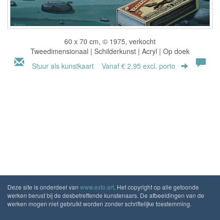
60 x 70 cm, © 1975, verkocht
Tweedimensionaal | Schilderkunst | Acryl | Op doek
Stuur als kunstkaart
Vanaf € 2,95 excl. porto
Deze site is onderdeel van
www.exto.art
. Het copyright op alle getoonde
werken berust bij de desbetreffende kunstenaars. De afbeeldingen van de
werken mogen niet gebruikt worden zonder schriftelijke toestemming.