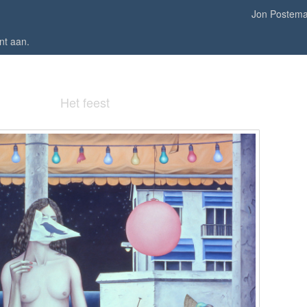
Jon Postem
nt aan
.
Het feest