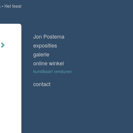
a
Het feest
Jon Postema
exposities
galerie
online winkel
kunstkaart versturen
contact